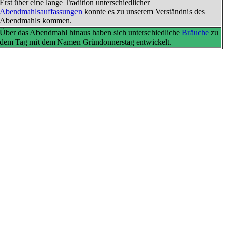
Erst über eine lange Tradition unterschiedlicher
Abendmahlsauffassungen
konnte es zu unserem Verständnis des
Abendmahls kommen.
Über das Abendmahl hinaus haben sich unterschiedliche
Bräuche
zu
dem Tag mit dem
Namen Gründonnerstag
entwickelt.