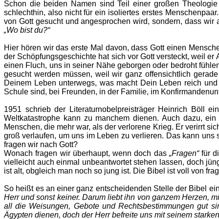
Schon die beiden Namen sind Teil einer großen Theologie 
schlechthin, also nicht für ein isoliertes erstes Menschenpa
von Gott gesucht und angesprochen wird, sondern, dass wir
„Wo bist du?“
Hier hören wir das erste Mal davon, dass Gott einen Menschen
der Schöpfungsgeschichte hat sich vor Gott versteckt, weil er 
einen Fluch, uns in seiner Nähe geborgen oder bedroht fühle
gesucht werden müssen, weil wir ganz offensichtlich gerad
Deinem Leben unterwegs, was macht Dein Leben reich und erfü
Schule sind, bei Freunden, in der Familie, im Konfirmandenu
1951 schrieb der Literaturnobelpreisträger Heinrich Böll
Weltkatastrophe kann zu manchem dienen. Auch dazu, ein Al
Menschen, die mehr war, als der verlorene Krieg. Er verirrt si
groß verlaufen, um uns im Leben zu verlieren. Das kann uns sc
fragen wir nach Gott?
Wonach fragen wir überhaupt, wenn doch das
„Fragen“
für d
vielleicht auch einmal unbeantwortet stehen lassen, doch jü
ist alt, obgleich man noch so jung ist. Die Bibel ist voll von
So heißt es an einer ganz entscheidenden Stelle der Bibel ein
Herr und sonst keiner. Darum liebt ihn von ganzem Herzen, mit
all die Weisungen, Gebote und Rechtsbestimmungen gut sin
Ägypten dienen, doch der Herr befreite uns mit seinem starke