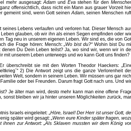
bel mehr ausgesagt:
Adam
und
Eva
stehen für den
Mensche
 ganz offensichtlich, dass nicht ein Mann aus grauer Vorzeit hie
er gemeint sind, wenn Gott seinen
Adam
, seinen Menschen ruft
lt seines Lebens verlaufen und verloren hat. Dieser Mensch au
rem Leben glauben, ob wir ihn als einen Segen empfinden oder wi
en Tag neu in unserem eigenen Leben. Wir sind es, die von Got
auch die Frage hören: Mensch:
„Wo bist du?“
Wohin bist Du mi
 denen Du Dein Leben teilst? Ja, wo sind wir, wenn wir in de
 wir mit unserem Leben unterwegs und wo kann Gott uns finden?
 Er überschreibt sie mit den Worten Theodor Haeckers: „Ein
tkrieg´“ 2) Die Antwort zeigt uns die ganze Verlorenheit de
r weiten Welt, sondern in seinem Leben. Wir müssen uns gar nich
 Familie oder bei Freunden. Darum fragt Gott nach uns. Und wir
 ist? Je älter man wird, desto mehr kann man eine offene Frag
 sonst bleiben wir ja hinter unseren Möglichkeiten zurück, ma
nis Israels eingeleitet:
„Höre, Israel! Der Herr ist unser Gott, de
enig später wird gesagt:
„Wenn eure Kinder später fragen, woz
t ihnen zur Antwort: „Als Sklaven mussten wir dem König vo