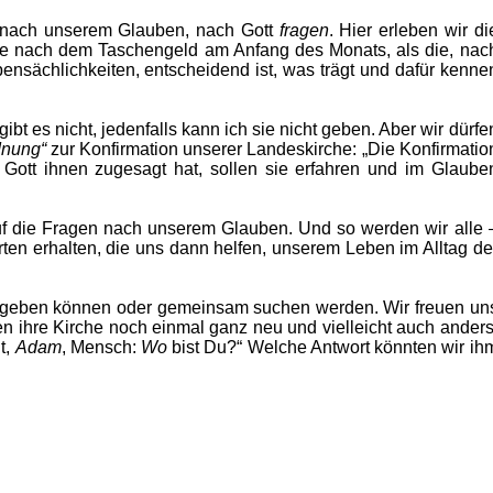
l nach unserem Glauben, nach Gott
fragen
. Hier erleben wir di
Frage nach dem Taschengeld am Anfang des Monats, als die, nac
nsächlichkeiten, entscheidend ist, was trägt und dafür kenne
ibt es nicht, jedenfalls kann ich sie nicht geben. Aber wir dürfe
dnung“
zur Konfirmation unserer Landeskirche: „Die Konfirmatio
 Gott ihnen zugesagt hat, sollen sie erfahren und im Glaube
 auf die Fragen nach unserem Glauben. Und so werden wir alle 
ten erhalten, die uns dann helfen, unserem Leben im Alltag de
wir geben können oder gemeinsam suchen werden. Wir freuen un
n ihre Kirche noch einmal ganz neu und vielleicht auch anders
t,
Adam
, Mensch:
Wo
bist Du?“ Welche Antwort könnten wir ih