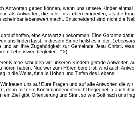
uch Antworten geben können, wenn uns unsere Kinder einma
ehr, als Antworten, die tiefer ins Leben eingreifen, als die 
cheinbar lebenswert macht. Entscheidend sind nicht die Nebe
h darauf hoffen, eine Antwort zu bekommen. Eine Garantie dafür g
von uns finden lässt. In diesem Sinne heißt es in der
„Lebensor
fe und an ihre Zugehörigkeit zur Gemeinde Jesu Christi. Was
ihrem Lebensweg begleiten...“ 3)
unserer Kirche schulden wir unseren Kindern gerade Antworten
 hören haben. Nur, wer zum Hören bereit ist, wird auch Antwor
eg in die Weite, für alle Höhen und Tiefen des Lebens.
. Wir freuen uns auf Eure Fragen und auf alle Antworten die 
n, denn mit dem Konfirmandenunterricht begegnet ja auch ihne
in Ziel gibt, Orientierung und Sinn, so wie Gott nach uns frag