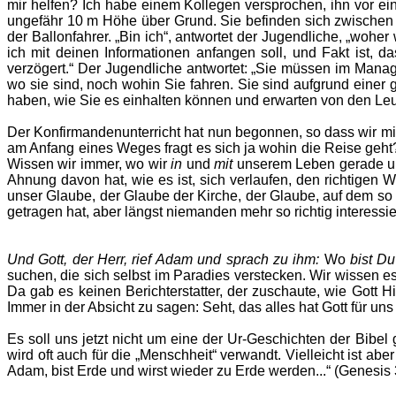
mir helfen? Ich habe einem Kollegen versprochen, ihn vor ein
ungefähr 10 m Höhe über Grund. Sie befinden sich zwischen 4
der Ballonfahrer. „Bin ich“, antwortet der Jugendliche, „woher
ich mit deinen Informationen anfangen soll, und Fakt ist, 
verzögert.“ Der Jugendliche antwortet: „Sie müssen im Manage
wo sie sind, noch wohin Sie fahren. Sie sind aufgrund eine
haben, wie Sie es einhalten können und erwarten von den Leut
Der Konfirmandenunterricht hat nun begonnen, so dass wir m
am Anfang eines Weges fragt es sich ja wohin die Reise geht
Wissen wir immer, wo wir
in
und
mit
unserem Leben gerade unt
Ahnung davon hat, wie es ist, sich verlaufen, den richtigen
unser Glaube, der Glaube der Kirche, der Glaube, auf dem so un
getragen hat, aber längst niemanden mehr so richtig interess
Und Gott, der Herr, rief Adam und sprach zu ihm:
Wo
bist D
suchen, die sich selbst im Paradies verstecken. Wir wissen es
Da gab es keinen Berichterstatter, der zuschaute, wie Gott H
Immer in der Absicht zu sagen: Seht, das alles hat Gott für uns
Es soll uns jetzt nicht um eine der Ur-Geschichten der Bib
wird oft auch für die „Menschheit“ verwandt. Vielleicht ist
Adam, bist Erde und wirst wieder zu Erde werden...“ (Genesis 