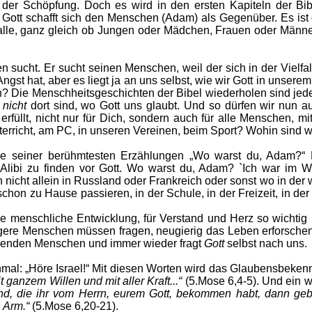
der Schöpfung. Doch es wird in den ersten Kapiteln der Bi
ar. Gott schafft sich den Menschen (Adam) als Gegenüber.
Es ist
 alle, ganz gleich ob Jungen oder Mädchen, Frauen oder Männ
 sucht. Er sucht seinen Menschen, weil der sich in der Vielfa
Angst hat, aber es liegt ja an uns selbst, wie wir Gott in unse
n? Die Menschheitsgeschichten der Bibel wiederholen sind jed
e
nicht
dort sind, wo Gott uns glaubt. Und so dürfen wir nun 
llt, nicht nur für Dich, sondern auch für alle Menschen, mit
nterricht, am PC, in unseren Vereinen, beim Sport? Wohin sind
 eine seiner berühmtesten Erzählungen „Wo warst du, Adam?“
ibi zu finden vor Gott. Wo warst du, Adam? `Ich war im Wel
ch nicht allein in Russland oder Frankreich oder sonst wo in de
hon zu Hause passieren, in der Schule, in der Freizeit, in der
ie menschliche Entwicklung, für Verstand und Herz so wichtig
ngere Menschen müssen fragen, neugierig das Leben erforschen,
 fragenden Menschen und immer wieder fragt
Gott
selbst nach uns.
mal: „Höre Israel!“ Mit diesen Worten wird das Glaubensbekennt
 ganzem Willen und mit aller Kraft...“
(5.Mose 6,4-5). Und ein w
d, die ihr vom Herrn, eurem Gott, bekommen habt, dann geb
n Arm.“
(5.Mose 6,20-21).