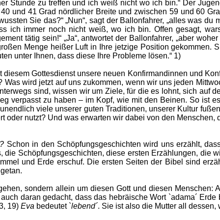
er Stunde zu treffen und ich weiß nicht wo ich bin.“ Der Jugen
0 und 41 Grad nördlicher Breite und zwischen 59 und 60 Grad 
 wussten Sie das?“ „Nun“, sagt der Ballonfahrer, „alles was du 
dass ich immer noch nicht weiß, wo ich bin. Offen gesagt, w
ment tätig sein!“ „Ja“, antwortet der Ballonfahrer, „aber wohe
r großen Menge heißer Luft in Ihre jetzige Position gekommen
en unter Ihnen, dass diese Ihre Probleme lösen.“ 1)
it diesem Gottesdienst unsere neuen Konfirmandinnen und Kon
? Was wird jetzt auf uns zukommen, wenn wir uns jeden Mittwo
erwegs sind, wissen wir um Ziele, für die es lohnt, sich auf
 Weg verpasst zu haben – im Kopf, wie mit den Beinen. So ist 
endlich viele unserer guten Traditionen, unserer Kultur fußen, 
iert oder nutzt? Und was erwarten wir dabei von den Menschen,
u?
Schon in den Schöpfungsgeschichten wird uns erzählt, da
, die Schöpfungsgeschichten, diese ersten Erzählungen, die wir
immel und Erde erschuf. Die ersten Seiten der Bibel sind erzä
 getan.
el gehen, sondern allein um diesen Gott und diesen Menschen:
 aber auch daran gedacht, dass das hebräische Wort `adama´ Er
3, 19)
Eva
bedeutet
`lebend´
. Sie ist also die Mutter all dessen,