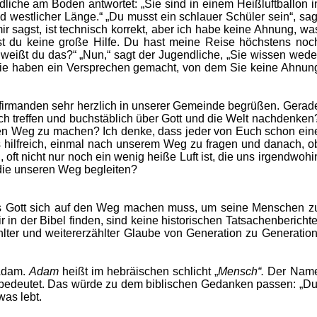
dliche am Boden antwortet: „Sie sind in einem Heißluftballon i
westlicher Länge.“ „Du musst ein schlauer Schüler sein“, sag
mir sagst, ist technisch korrekt, aber ich habe keine Ahnung, wa
arst du keine große Hilfe. Du hast meine Reise höchstens noc
r weißt du das?“ „Nun,“ sagt der Jugendliche, „Sie wissen wede
. Sie haben ein Versprechen gemacht, von dem Sie keine Ahnun
firmanden sehr herzlich in unserer Gemeinde begrüßen. Gerad
ch treffen und buchstäblich über Gott und die Welt nachdenken
 den Weg zu machen? Ich denke, dass jeder von Euch schon ein
es hilfreich, einmal nach unserem Weg zu fragen und danach, o
oft nicht nur noch ein wenig heiße Luft ist, die uns irgendwohi
 die unseren Weg begleiten?
ss Gott sich auf den Weg machen muss, um seine Menschen z
 in der Bibel finden, sind keine historischen Tatsachenberichte
hlter und weitererzählter Glaube von Generation zu Generation
 Adam.
Adam
heißt im hebräischen schlicht „
Mensch“.
Der Nam
de bedeutet. Das würde zu dem biblischen Gedanken passen: „Du
 was lebt.