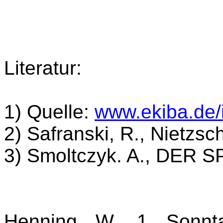
Literatur:
1)
Quelle:
www.ekiba.de/
2) Safranski, R., Nietzsc
3) Smoltczyk. A., DER SP
Henning, W., 1. Sonnta